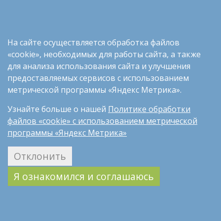
— избирательно воздействовать на определенные
виды злокачественных опухолей, избегая многих
побочных эффектов;
На сайте осуществляется обработка файлов
«cookie», необходимых для работы сайта, а также
— воздействовать на определенные механизмы
для анализа использования сайта и улучшения
злокачественных клеток через иммунную систему,
предоставляемых сервисов с использованием
повышая сопротивляемость раку и защищая
метрической программы «Яндекс Метрика».
человека от различных заболеваний и инфекций;
Узнайте больше о нашей
Политике обработки
— сделать процесс лечения более комфортным для
файлов «cookie» с использованием метрической
пациента, ведь препараты могут применяться в
программы «Яндекс Метрика»
условиях дневного стационара.
Московская программа современной
Отклонить
лекарственной терапии охватывает 10 видов рака
Я ознакомился и соглашаюсь
(молочной и предстательной желез, почки, прямой
кишки, легкого, меланомы, мочевого пузыря,
яичников, желудка, головы и шеи). Они составляют
90 процентов всех онкологических заболеваний.