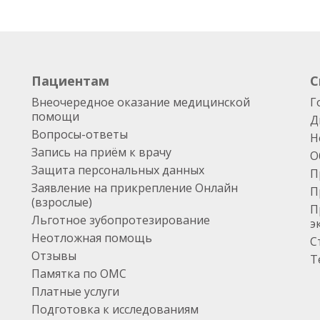
Пациентам
С
Внеочередное оказание медицинской
Г
помощи
Д
Вопросы-ответы
Н
Запись на приём к врачу
О
Защита персональных данных
П
Заявление на прикрепление Онлайн
П
(взрослые)
П
Льготное зубопротезирование
э
Неотложная помощь
С
Отзывы
Т
Памятка по ОМС
Платные услуги
Подготовка к исследованиям