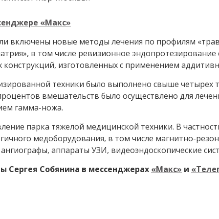
сенджере «Макс»
ли включены новые методы лечения по профилям «травм
диатрия», в том числе ревизионное эндопротезирование
х конструкций, изготовленных с применением аддитивн
тизированной техники было выполнено свыше четырех 
7 процентов вмешательств было осуществлено для лече
ием гамма-ножа.
ние парка тяжелой медицинской техники. В частности
огичного медоборудования, в том числе магнитно-рез
 ангиографы, аппараты УЗИ, видеоэндоскопические сист
ы Сергея Собянина в мессенджерах
«Макс»
и
«Теле